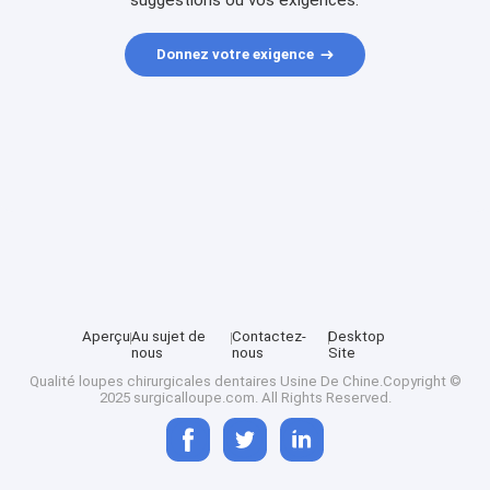
suggestions ou vos exigences.
Donnez votre exigence
Aperçu
Au sujet de
Contactez-
Desktop
nous
nous
Site
Qualité
loupes chirurgicales dentaires
Usine De Chine.Copyright ©
2025 surgicalloupe.com. All Rights Reserved.